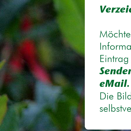
Verzei
Möchten
Informa
Eintrag
Senden
eMail.
Die Bil
selbstv