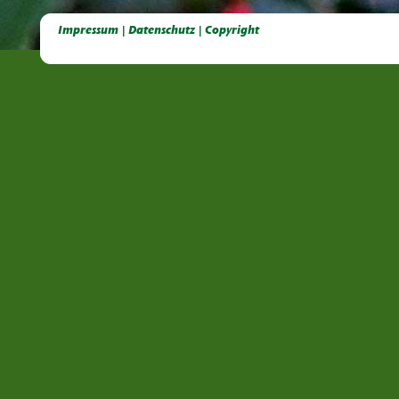
Deutsche Dahlien- Fuchsien- und Gladiolen- Gesellschaft e.V, Dahlien, Fuchsien, Gladiolen, Pelagonien, Kübelpflanzen
Impressum | Datenschutz | Copyright