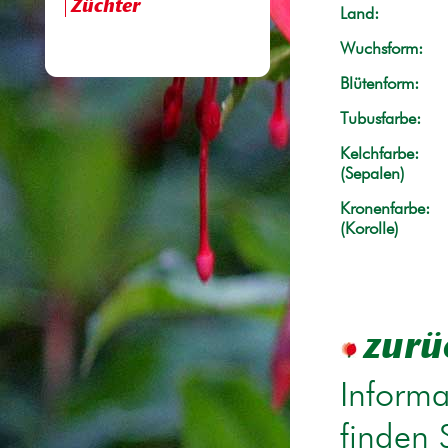
Züchter
Land:
Wuchsform:
Blütenform:
Tubusfarbe:
Kelchfarbe:
(Sepalen)
Kronenfarbe:
(Korolle)
zurü
Informa
finden 