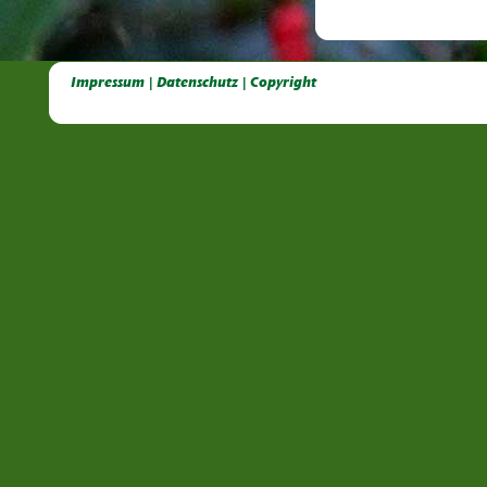
Deutsche Dahlien- Fuchsien- und Gladiolen- Gesellschaft e.V, Dahlien, Fuchsien, Gladiolen, Pelagonien, Kübelpflanzen
Impressum | Datenschutz | Copyright