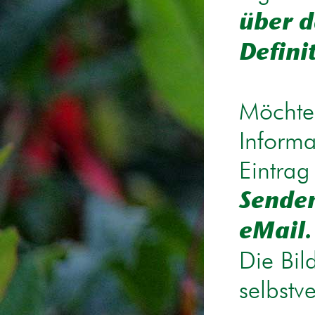
über d
Defini
Möchten
Informa
Eintrag
Senden
eMail.
Die Bil
selbstv