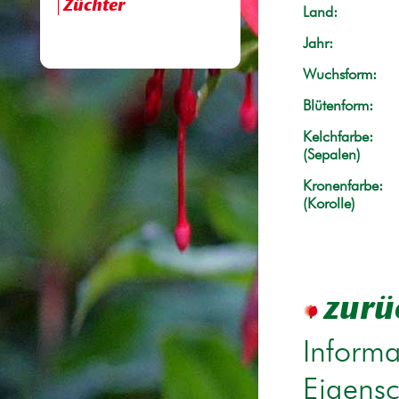
Züchter
Land:
Jahr:
Wuchsform:
Blütenform:
Kelchfarbe:
(Sepalen)
Kronenfarbe:
(Korolle)
zurü
Informa
Eigensc