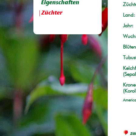
Eigenschaften
Züchte
Züchter
Land:
Jahr:
Wuchs
Blüten
Tubus
Kelchf
(Sepal
Krone
(Korol
America
zu