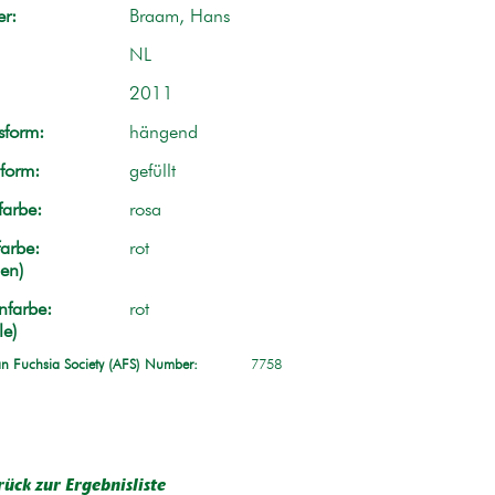
r:
Braam, Hans
NL
2011
form:
hängend
form:
gefüllt
farbe:
rosa
arbe:
rot
en)
nfarbe:
rot
le)
n Fuchsia Society (AFS) Number:
7758
rück zur Ergebnisliste