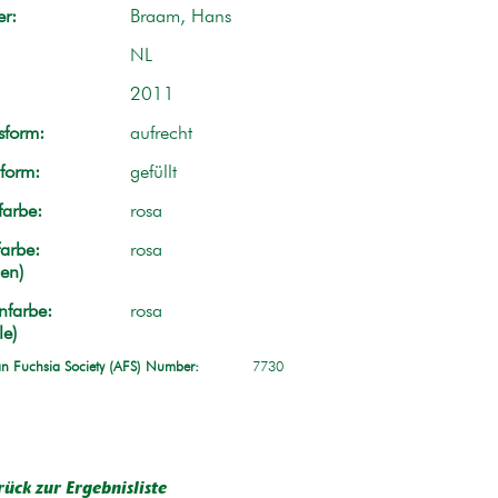
r:
Braam, Hans
NL
2011
form:
aufrecht
form:
gefüllt
farbe:
rosa
arbe:
rosa
en)
nfarbe:
rosa
le)
n Fuchsia Society (AFS) Number:
7730
rück zur Ergebnisliste