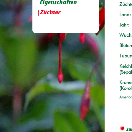
Eigenschaften
Züchte
Züchter
Land:
Jahr:
Wuchs
Blüten
Tubus
Kelchf
(Sepal
Krone
(Korol
America
zu