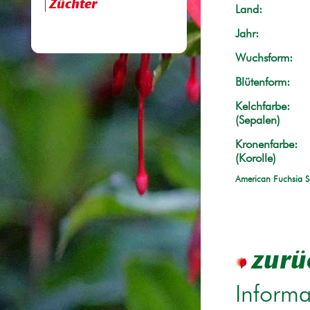
Züchter
Land:
Jahr:
Wuchsform:
Blütenform:
Kelchfarbe:
(Sepalen)
Kronenfarbe:
(Korolle)
American Fuchsia S
zurü
Informa