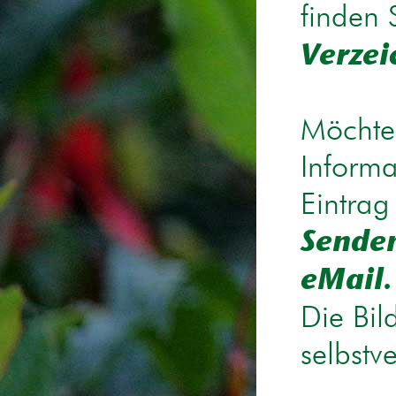
finden 
Verzei
Möchten
Informa
Eintrag
Senden
eMail.
Die Bil
selbstv