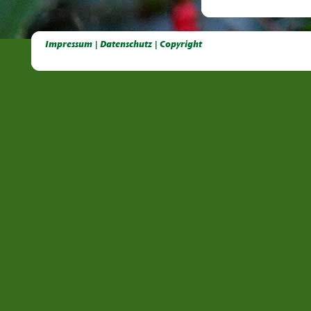
Deutsche Dahlien- Fuchsien- und Gladiolen- Gesellschaft e.V, Dahlien, Fuchsien, Gladiolen, Pelagonien, Kübelpflanzen
Impressum | Datenschutz | Copyright