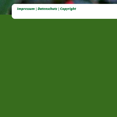
Deutsche Dahlien- Fuchsien- und Gladiolen- Gesellschaft e.V, Dahlien, Fuchsien, Gladiolen, Pelagonien, Kübelpflanzen
Impressum | Datenschutz | Copyright