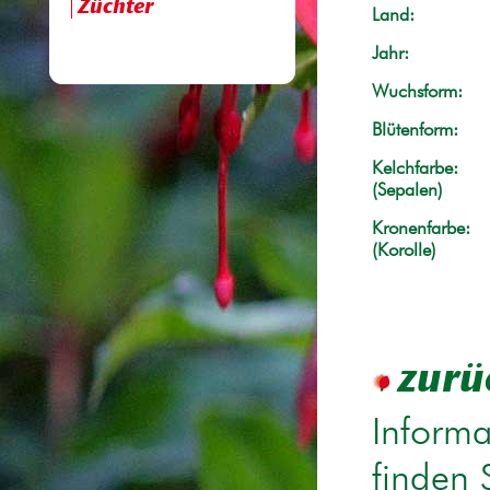
Züchter
Land:
Jahr:
Wuchsform:
Blütenform:
Kelchfarbe:
(Sepalen)
Kronenfarbe:
(Korolle)
zurü
Informa
finden 