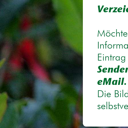
Verzei
Möchten
Informa
Eintrag
Senden
eMail.
Die Bil
selbstv