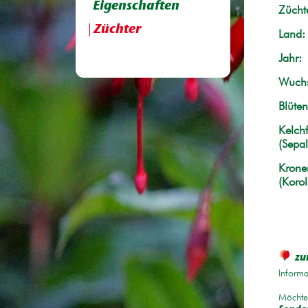
Eigenschaften
Züchte
Züchter
Land:
Jahr:
Wuchs
Blüten
Kelchf
(Sepal
Krone
(Korol
zu
Informa
Möchten