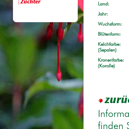
Züchter
Land:
Jahr:
Wuchsform:
Blütenform:
Kelchfarbe:
(Sepalen)
Kronenfarbe:
(Korolle)
zurü
Informa
finden 