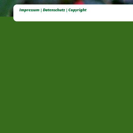
Deutsche Dahlien- Fuchsien- und Gladiolen- Gesellschaft e.V, Dahlien, Fuchsien, Gladiolen, Pelagonien, Kübelpflanzen
Impressum | Datenschutz | Copyright