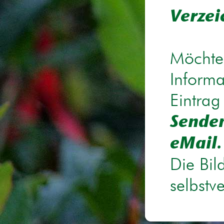
Verzei
Möchten
Informa
Eintrag
Senden
eMail.
Die Bil
selbstv