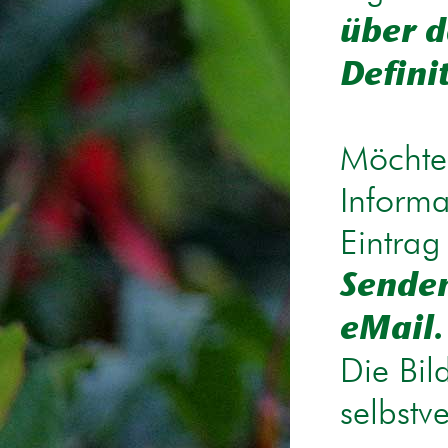
über d
Defini
Möchten
Informa
Eintrag
Senden
eMail.
Die Bil
selbstv