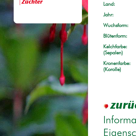
Züchter
Land:
Jahr:
Wuchsform:
Blütenform:
Kelchfarbe:
(Sepalen)
Kronenfarbe:
(Korolle)
zurü
Informa
Eigensc