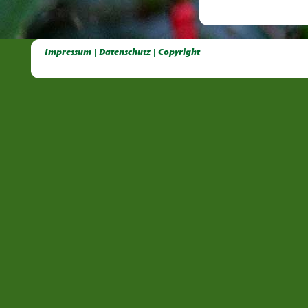
Deutsche Dahlien- Fuchsien- und Gladiolen- Gesellschaft e.V, Dahlien, Fuchsien, Gladiolen, Pelagonien, Kübelpflanzen
Impressum | Datenschutz | Copyright