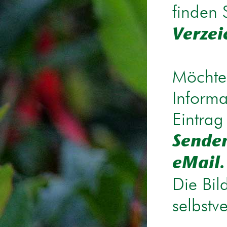
finden 
Verzei
Möchten
Informa
Eintrag
Senden
eMail.
Die Bil
selbstv