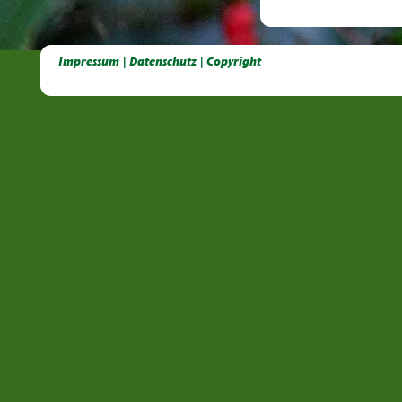
Deutsche Dahlien- Fuchsien- und Gladiolen- Gesellschaft e.V, Dahlien, Fuchsien, Gladiolen, Pelagonien, Kübelpflanzen
Impressum | Datenschutz | Copyright