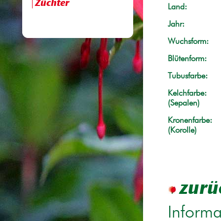
Züchter
Land:
Jahr:
Wuchsform:
Blütenform:
Tubusfarbe:
Kelchfarbe:
(Sepalen)
Kronenfarbe:
(Korolle)
zurü
Informa