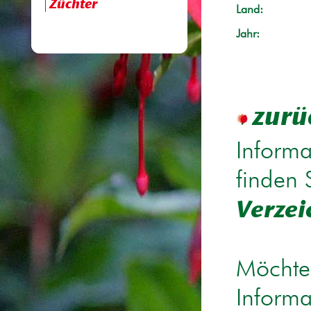
Züchter
Land:
Jahr:
zurü
Informa
finden 
Verzei
Möchten
Informa