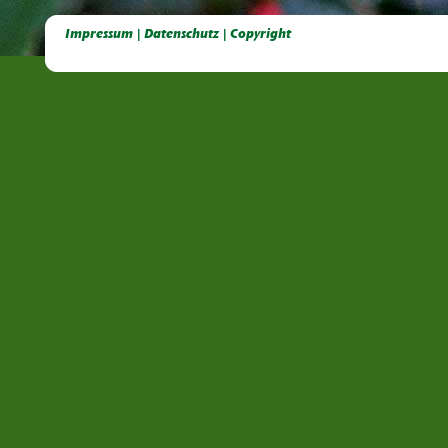
Deutsche Dahlien- Fuchsien- und Gladiolen- Gesellschaft e.V, Dahlien, Fuchsien, Gladiolen, Pelagonien, Kübelpflanzen
Impressum | Datenschutz | Copyright