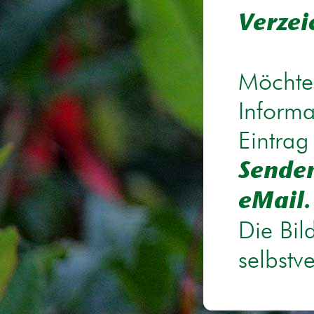
Verzei
Möchten
Informa
Eintrag
Senden
eMail.
Die Bil
selbstv