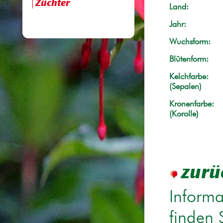
Züchter
Land:
Jahr:
Wuchsform:
Blütenform:
Kelchfarbe:
(Sepalen)
Kronenfarbe:
(Korolle)
zurü
Informa
finden 