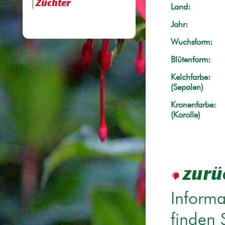
Züchter
Land:
Jahr:
Wuchsform:
Blütenform:
Kelchfarbe:
(Sepalen)
Kronenfarbe:
(Korolle)
zurü
Informa
finden 