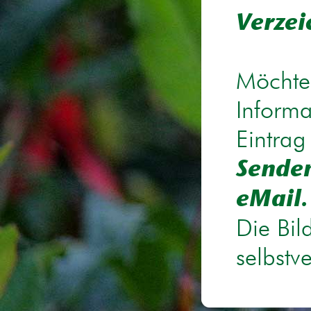
Verzei
Möchten
Informa
Eintrag
Senden
eMail.
Die Bil
selbstv