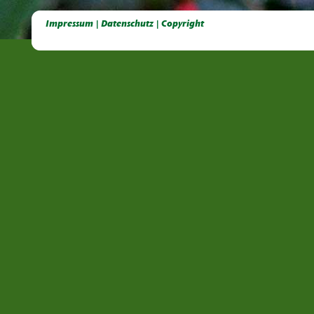
Deutsche Dahlien- Fuchsien- und Gladiolen- Gesellschaft e.V, Dahlien, Fuchsien, Gladiolen, Pelagonien, Kübelpflanzen
Impressum | Datenschutz | Copyright