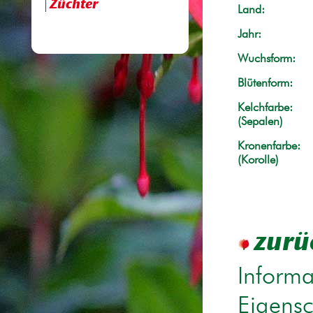
Züchter
Land:
Jahr:
Wuchsform:
Blütenform:
Kelchfarbe:
(Sepalen)
Kronenfarbe:
(Korolle)
zurü
Informa
Eigensc