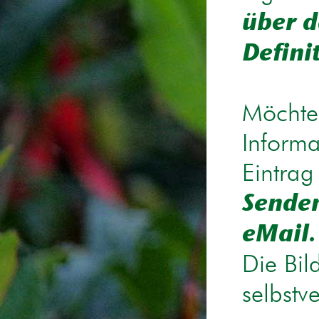
über d
Defini
Möchten
Informa
Eintrag
Senden
eMail.
Die Bil
selbstv