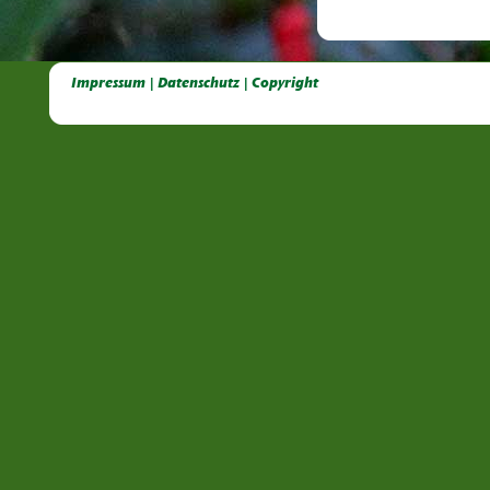
Deutsche Dahlien- Fuchsien- und Gladiolen- Gesellschaft e.V, Dahlien, Fuchsien, Gladiolen, Pelagonien, Kübelpflanzen
Impressum | Datenschutz | Copyright