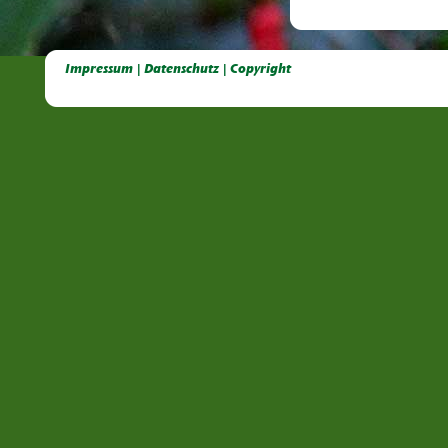
Deutsche Dahlien- Fuchsien- und Gladiolen- Gesellschaft e.V, Dahlien, Fuchsien, Gladiolen, Pelagonien, Kübelpflanzen
Impressum | Datenschutz | Copyright