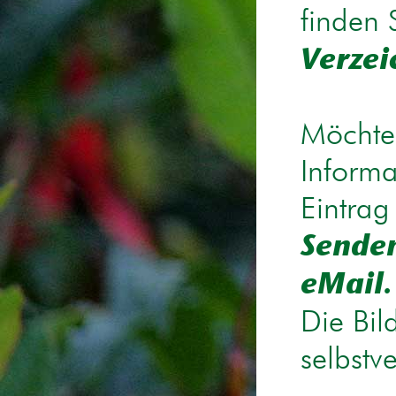
finden 
Verzei
Möchten
Informa
Eintrag
Senden
eMail.
Die Bil
selbstv