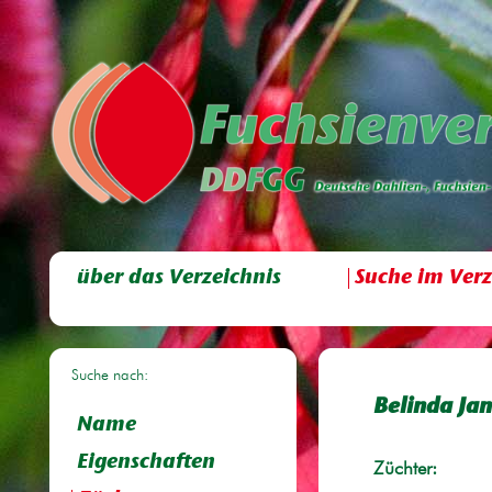
über das Verzeichnis
Suche im Verz
Suche nach:
Belinda Ja
Name
Eigenschaften
Züchter: