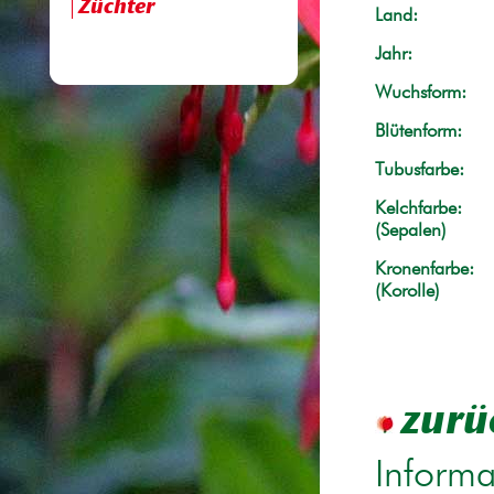
Züchter
Land:
Jahr:
Wuchsform:
Blütenform:
Tubusfarbe:
Kelchfarbe:
(Sepalen)
Kronenfarbe:
(Korolle)
zurü
Informa