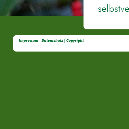
selbstv
Deutsche Dahlien- Fuchsien- und Gladiolen- Gesellschaft e.V, Dahlien, Fuchsien, Gladiolen, Pelagonien, Kübelpflanzen
Impressum | Datenschutz | Copyright