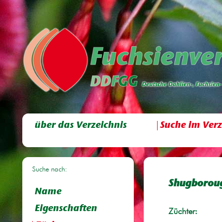
über das Verzeichnis
Suche im Verz
Suche nach:
Shugborou
Name
Eigenschaften
Züchter: