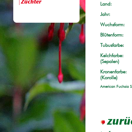
Züchter
Land:
Jahr:
Wuchsform:
Blütenform:
Tubusfarbe:
Kelchfarbe:
(Sepalen)
Kronenfarbe:
(Korolle)
American Fuchsia S
zurü