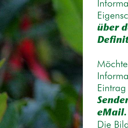
Informa
Eigensc
über d
Defini
Möchten
Informa
Eintrag
Senden
eMail.
Die Bil