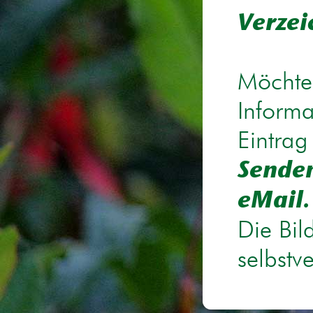
Verzei
Möchten
Informa
Eintrag
Senden
eMail.
Die Bil
selbstv