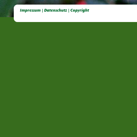
Deutsche Dahlien- Fuchsien- und Gladiolen- Gesellschaft e.V, Dahlien, Fuchsien, Gladiolen, Pelagonien, Kübelpflanzen
Impressum | Datenschutz | Copyright