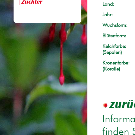
Züchter
Land:
Jahr:
Wuchsform:
Blütenform:
Kelchfarbe:
(Sepalen)
Kronenfarbe:
(Korolle)
zurü
Informa
finden 