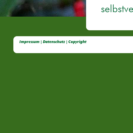
selbstv
Deutsche Dahlien- Fuchsien- und Gladiolen- Gesellschaft e.V, Dahlien, Fuchsien, Gladiolen, Pelagonien, Kübelpflanzen
Impressum | Datenschutz | Copyright