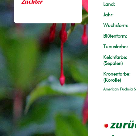
Züchter
Land:
Jahr:
Wuchsform:
Blütenform:
Tubusfarbe:
Kelchfarbe:
(Sepalen)
Kronenfarbe:
(Korolle)
American Fuchsia S
zurü