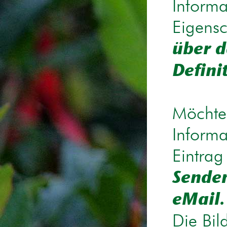
Informa
Eigensc
über d
Defini
Möchten
Informa
Eintrag
Senden
eMail.
Die Bil