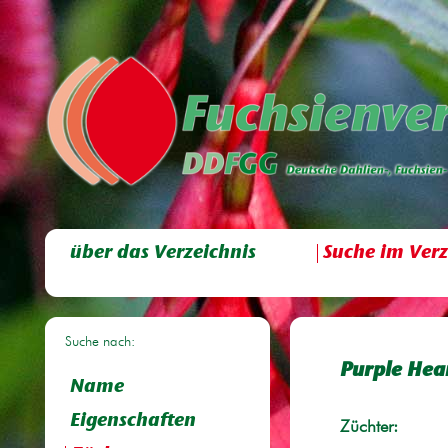
über das Verzeichnis
Suche im Verz
Suche nach:
Purple Hea
Name
Eigenschaften
Züchter: