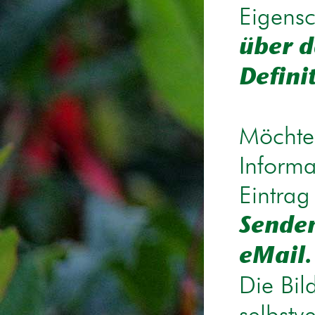
Eigensc
über d
Defini
Möchten
Informa
Eintrag
Senden
eMail.
Die Bil