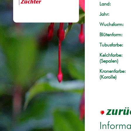
Züchter
Land:
Jahr:
Wuchsform:
Blütenform:
Tubusfarbe:
Kelchfarbe:
(Sepalen)
Kronenfarbe:
(Korolle)
zurü
Informa