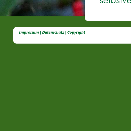
selbstv
Deutsche Dahlien- Fuchsien- und Gladiolen- Gesellschaft e.V, Dahlien, Fuchsien, Gladiolen, Pelagonien, Kübelpflanzen
Impressum | Datenschutz | Copyright