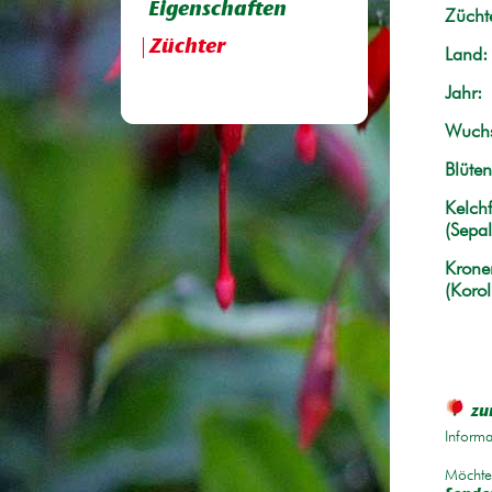
Eigenschaften
Züchte
Züchter
Land:
Jahr:
Wuchs
Blüten
Kelchf
(Sepal
Krone
(Korol
zu
Informa
Möchten