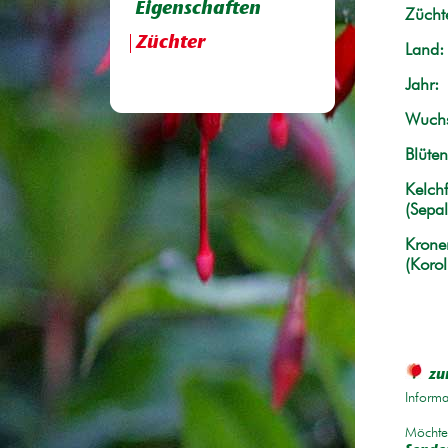
Eigenschaften
Züchte
Züchter
Land:
Jahr:
Wuchs
Blüten
Kelchf
(Sepal
Krone
(Korol
zu
Informa
Möchten