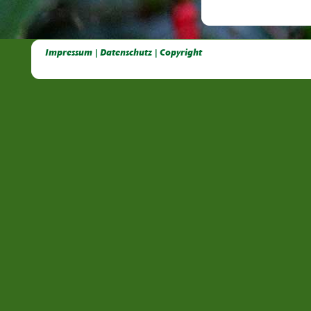
Deutsche Dahlien- Fuchsien- und Gladiolen- Gesellschaft e.V, Dahlien, Fuchsien, Gladiolen, Pelagonien, Kübelpflanzen
Impressum | Datenschutz | Copyright