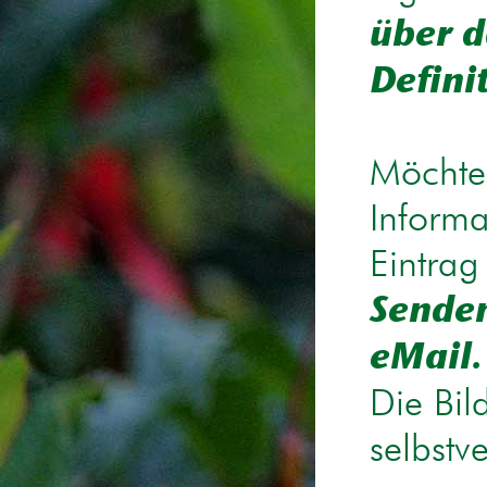
über d
Defini
Möchten
Informa
Eintrag
Senden
eMail.
Die Bil
selbstv