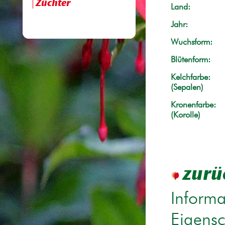
Züchter
Land:
Jahr:
Wuchsform:
Blütenform:
Kelchfarbe:
(Sepalen)
Kronenfarbe:
(Korolle)
zurü
Informa
Eigensc