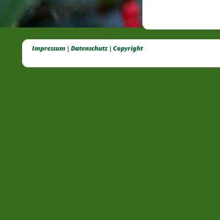
Deutsche Dahlien- Fuchsien- und Gladiolen- Gesellschaft e.V, Dahlien, Fuchsien, Gladiolen, Pelagonien, Kübelpflanzen
Impressum | Datenschutz | Copyright