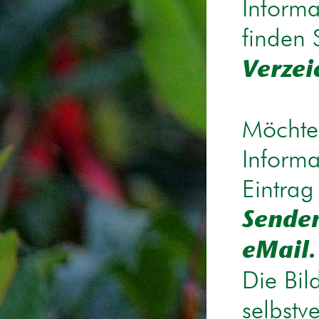
Informa
finden 
Verzei
Möchten
Informa
Eintrag
Senden
eMail.
Die Bil
selbstv