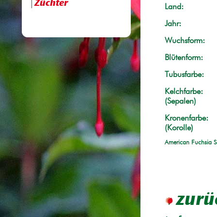
Züchter
Land:
Jahr:
Wuchsform:
Blütenform:
Tubusfarbe:
Kelchfarbe:
(Sepalen)
Kronenfarbe:
(Korolle)
American Fuchsia S
zurü