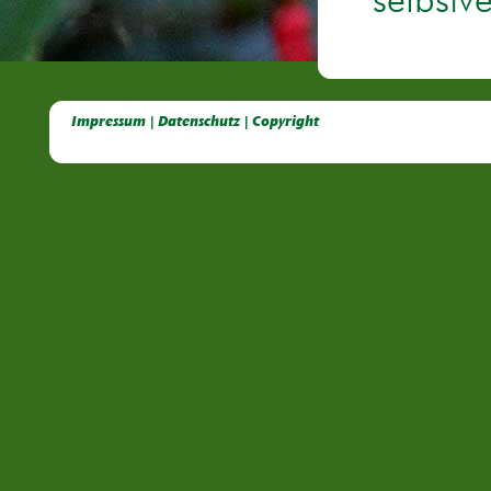
selbstv
Deutsche Dahlien- Fuchsien- und Gladiolen- Gesellschaft e.V, Dahlien, Fuchsien, Gladiolen, Pelagonien, Kübelpflanzen
Impressum | Datenschutz | Copyright