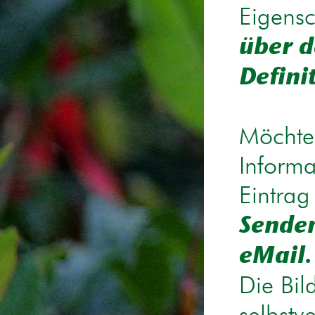
Eigensc
über d
Defini
Möchten
Informa
Eintrag
Senden
eMail.
Die Bil