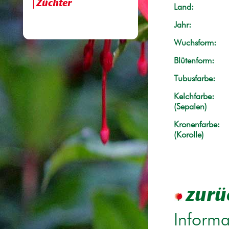
Züchter
Land:
Jahr:
Wuchsform:
Blütenform:
Tubusfarbe:
Kelchfarbe:
(Sepalen)
Kronenfarbe:
(Korolle)
zurü
Informa