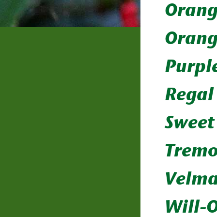
Orang
Orang
Purpl
Regal
Sweet 
Tremo
Velm
Will-