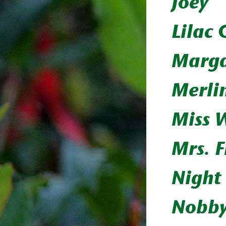
Joey
Lilac
Marga
Merli
Miss 
Mrs. 
Night 
Nobb