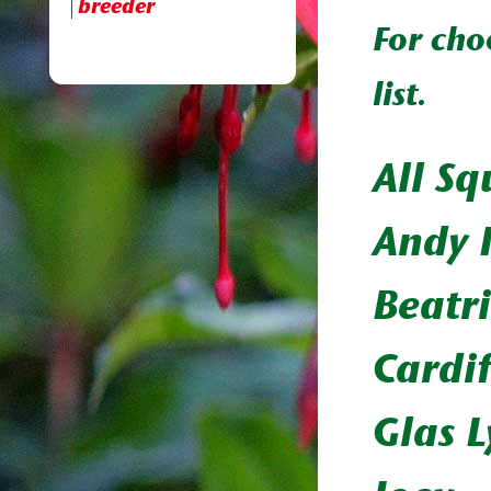
breeder
For cho
list.
All Sq
Andy 
Beatri
Cardif
Glas L