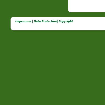
Deutsche Dahlien- Fuchsien- und Gladiolen- Gesellschaft e.V, Dahlien, Fuchsien, Gladiolen, Pelagonien, Kübelpflanzen
Impressum | Data Protection| Copyright