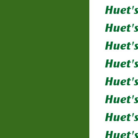
Huet's
Huet's
Huet's
Huet's
Huet'
Huet'
Huet'
Huet'