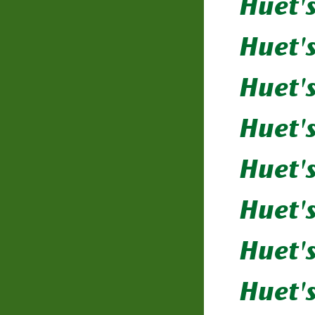
Huet's
Huet's
Huet's
Huet's
Huet'
Huet'
Huet'
Huet'