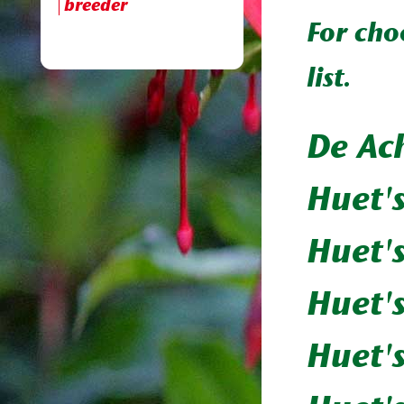
breeder
For cho
list.
De Ac
Huet's
Huet'
Huet's
Huet'