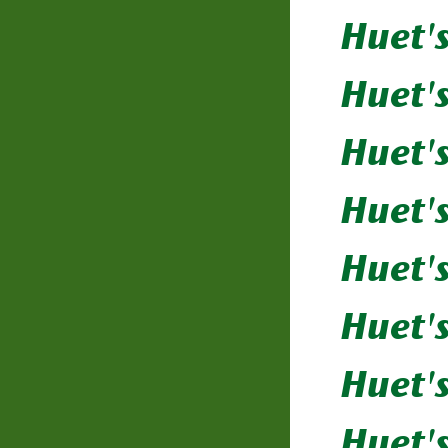
Huet'
Huet'
Huet'
Huet's
Huet's
Huet'
Huet'
Huet'