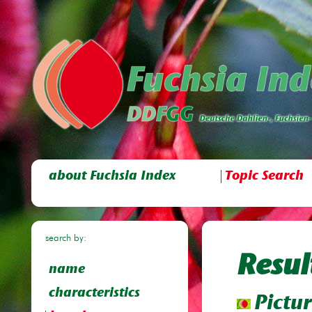
about Fuchsia Index
Topic Search
search by:
Resul
name
characteristics
Pictur