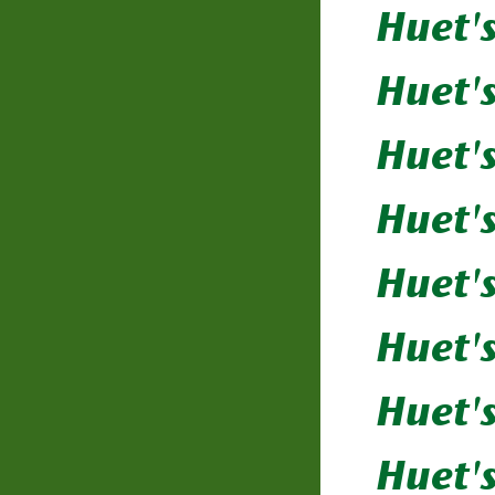
Huet's
Huet'
Huet'
Huet's
Huet's
Huet'
Huet'
Huet'