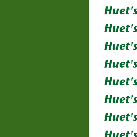
Huet'
Huet's
Huet'
Huet'
Huet'
Huet's
Huet'
Huet'