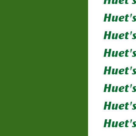
Huet'
Huet's
Huet's
Huet'
Huet'
Huet's
Huet's
Huet'