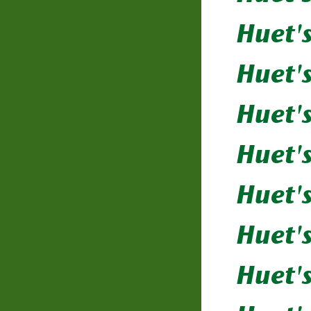
Huet'
Huet's
Huet'
Huet's
Huet's
Huet'
Huet'