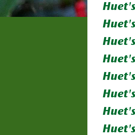
Huet's
Huet'
Huet'
Huet'
Huet'
Huet'
Huet'
Huet'