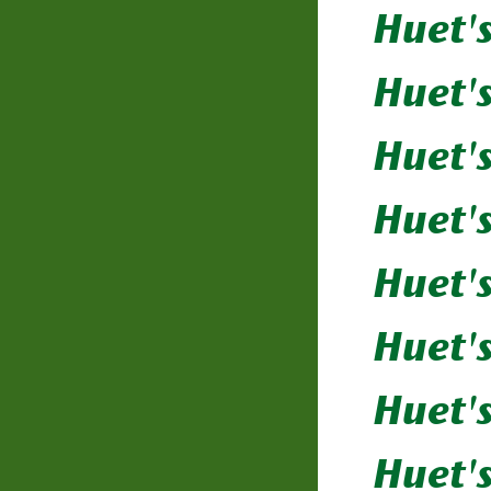
Huet's
Huet'
Huet's
Huet'
Huet's
Huet'
Huet'
Huet's