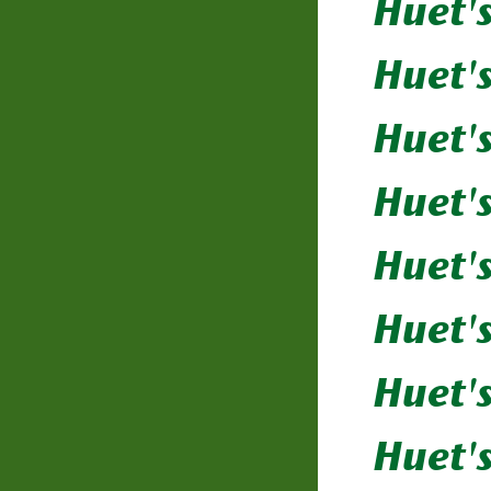
Huet's
Huet'
Huet's
Huet'
Huet's
Huet's
Huet's
Huet's