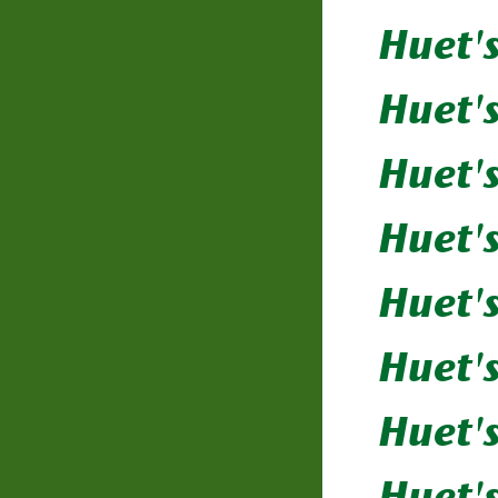
Huet's
Huet's
Huet's
Huet's
Huet's
Huet's
Huet's