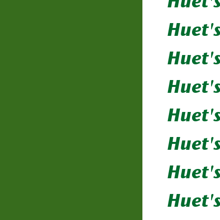
Huet's
Huet'
Huet'
Huet'
Huet'
Huet'
Huet's
Huet'