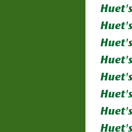
Huet'
Huet's
Huet'
Huet'
Huet'
Huet'
Huet's
Huet's