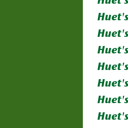
Huet'
Huet's
Huet's
Huet'
Huet'
Huet's
Huet's
Huet'