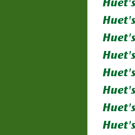
Huet's
Huet's
Huet's
Huet's
Huet'
Huet'
Huet'
Huet'