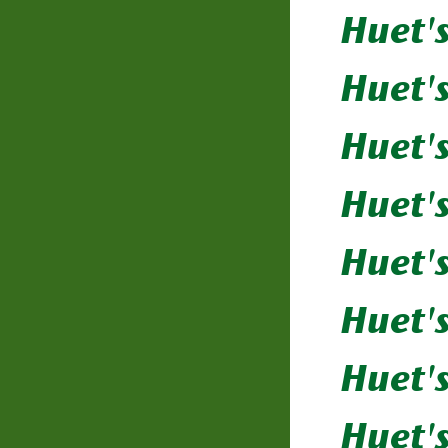
Huet'
Huet's
Huet's
Huet's
Huet's
Huet'
Huet'
Huet's