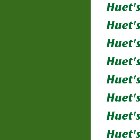
Huet's
Huet's
Huet'
Huet'
Huet'
Huet'
Huet'
Huet's