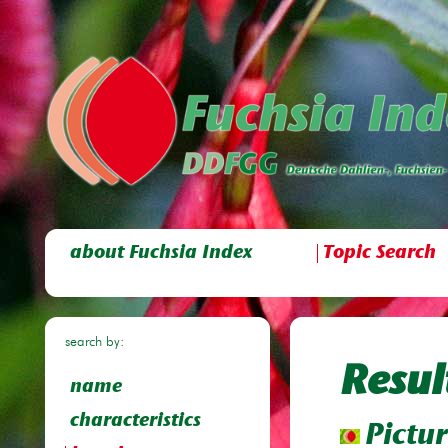
about Fuchsia Index
Topic Search
search by:
Resul
name
characteristics
Pictur