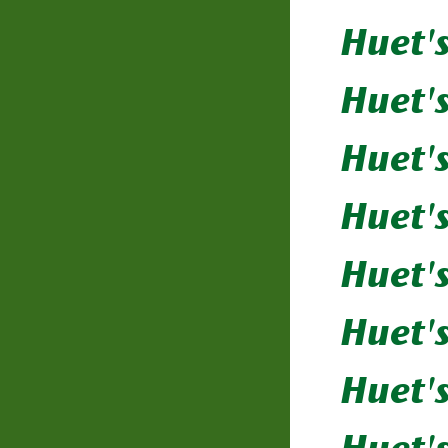
Huet's
Huet's
Huet'
Huet'
Huet's
Huet'
Huet'