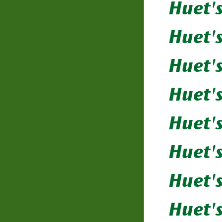
Huet'
Huet'
Huet's
Huet's
Huet's
Huet's
Huet'
Huet'