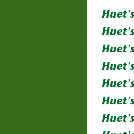
Huet'
Huet's
Huet'
Huet's
Huet's
Huet'
Huet'