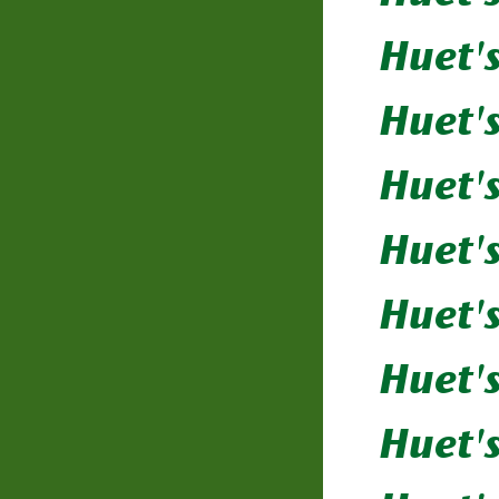
Huet's
Huet'
Huet'
Huet's
Huet's
Huet's
Huet'