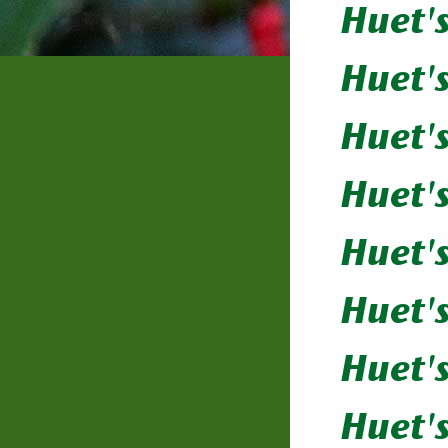
Huet's
Huet'
Huet'
Huet'
Huet'
Huet'
Huet'
Huet'