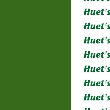
Huet'
Huet's
Huet'
Huet's
Huet's
Huet'
Huet'