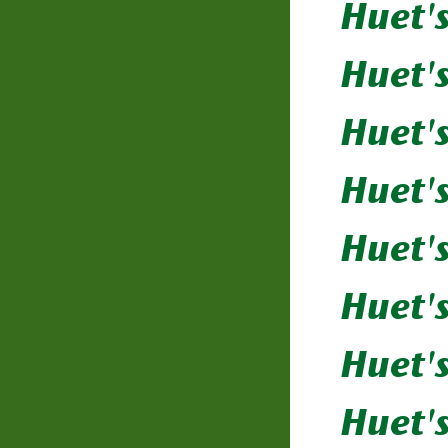
Huet'
Huet'
Huet's
Huet's
Huet's
Huet's
Huet'
Huet'