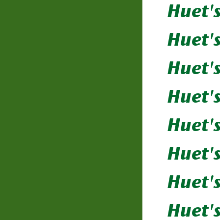
Huet's
Huet's
Huet'
Huet'
Huet'
Huet'
Huet'
Huet's