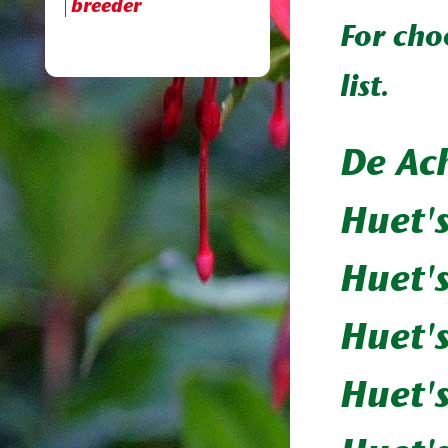
breeder
For cho
list.
De Ac
Huet's
Huet'
Huet's
Huet'