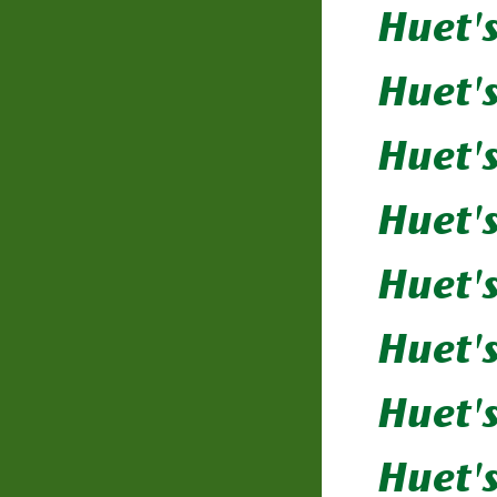
Huet's
Huet'
Huet'
Huet's
Huet's
Huet'
Huet'
Huet'