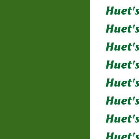
Huet'
Huet's
Huet'
Huet'
Huet'
Huet's
Huet'
Huet'