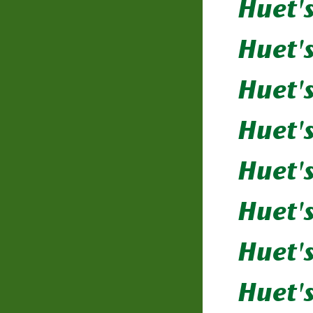
Huet'
Huet's
Huet's
Huet'
Huet'
Huet'
Huet'
Huet's