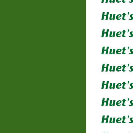
Huet'
Huet'
Huet's
Huet'
Huet's
Huet's
Huet's
Huet'