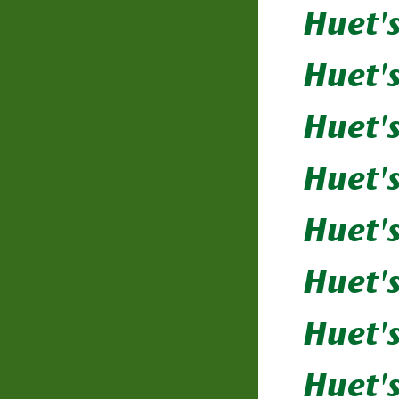
Huet's
Huet'
Huet's
Huet'
Huet's
Huet'
Huet'
Huet's