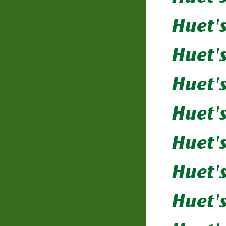
Huet's
Huet'
Huet'
Huet's
Huet's
Huet's
Huet'