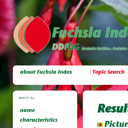
about Fuchsia Index
Topic Search
search by:
Resul
name
characteristics
Pictur