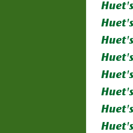
Huet'
Huet'
Huet's
Huet'
Huet'
Huet's
Huet'
Huet's