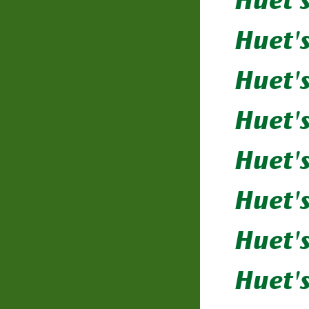
Huet'
Huet's
Huet's
Huet'
Huet'
Huet's
Huet's
Huet'