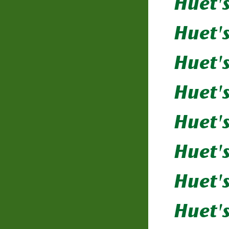
Huet's
Huet's
Huet's
Huet's
Huet's
Huet's
Huet's
Huet's