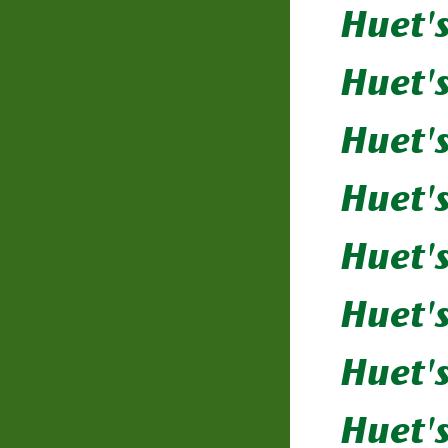
Huet's
Huet'
Huet'
Huet's
Huet's
Huet'
Huet'
Huet'