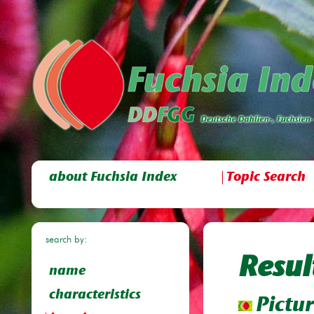
about Fuchsia Index
Topic Search
search by:
Resul
name
characteristics
Pictur