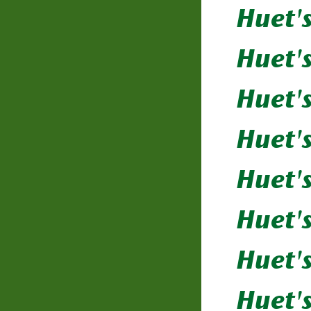
Huet's
Huet'
Huet's
Huet'
Huet's
Huet'
Huet'
Huet's