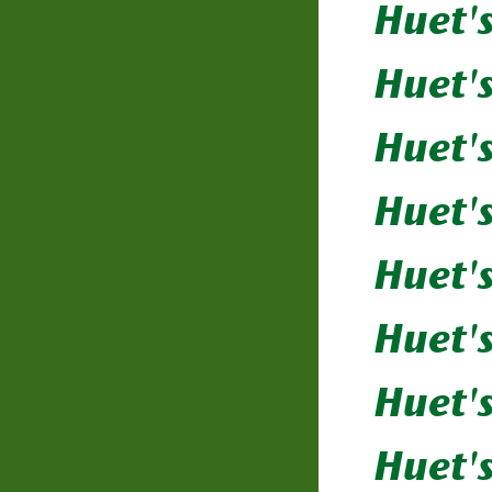
Huet'
Huet'
Huet's
Huet'
Huet'
Huet's
Huet'
Huet's