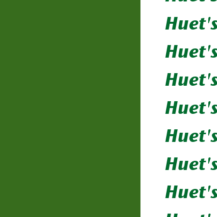
Huet'
Huet's
Huet'
Huet's
Huet's
Huet'
Huet'