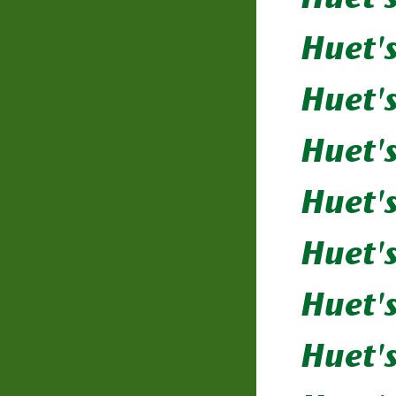
Huet'
Huet'
Huet's
Huet'
Huet's
Huet's
Huet's
Huet'