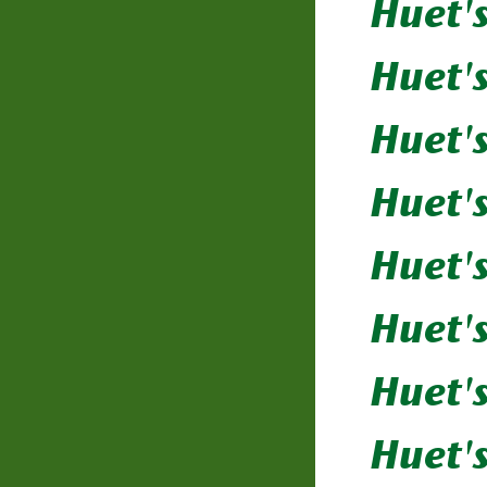
Huet'
Huet's
Huet's
Huet'
Huet'
Huet'
Huet'
Huet's