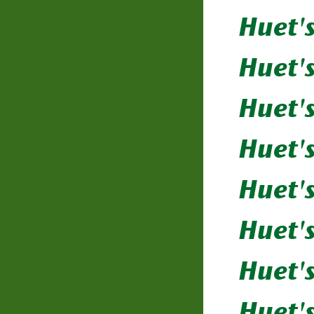
Huet's
Huet'
Huet'
Huet'
Huet's
Huet's
Huet'