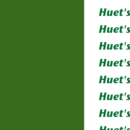
Huet's
Huet's
Huet'
Huet'
Huet's
Huet'
Huet'