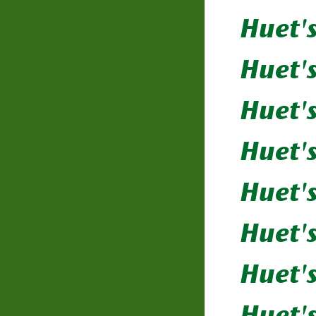
Huet's
Huet's
Huet's
Huet's
Huet's
Huet's
Huet's