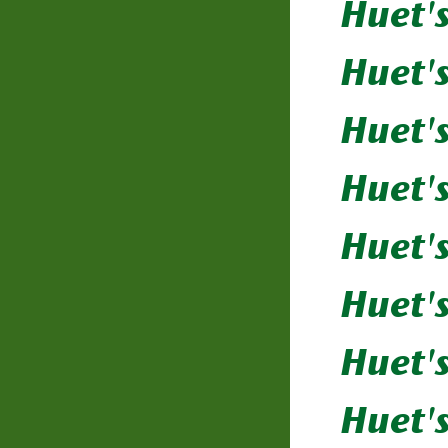
Huet's
Huet'
Huet's
Huet'
Huet'
Huet's
Huet's
Huet'