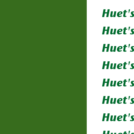
Huet'
Huet'
Huet's
Huet'
Huet's
Huet'
Huet's