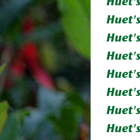
Huet'
Huet'
Huet'
Huet'
Huet's
Huet'
Huet's
Huet's