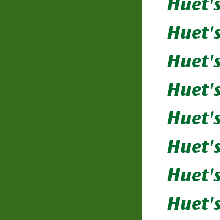
Huet's
Huet's
Huet's
Huet's
Huet'
Huet'
Huet'
Huet'