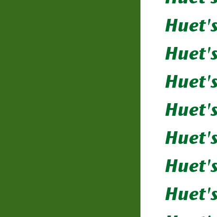
Huet's
Huet's
Huet's
Huet'
Huet's
Huet's
Huet's