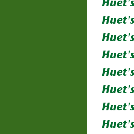
Huet's
Huet's
Huet's
Huet's
Huet'
Huet'
Huet'
Huet'