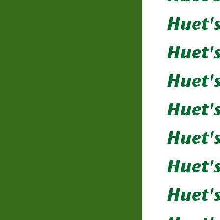
Huet'
Huet's
Huet'
Huet's
Huet's
Huet'
Huet'