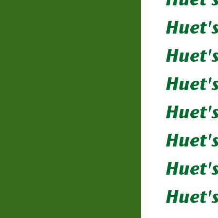
Huet's
Huet'
Huet's
Huet'
Huet'
Huet's
Huet's
Huet'