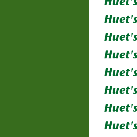
Huet's
Huet's
Huet'
Huet'
Huet'
Huet'
Huet'
Huet'