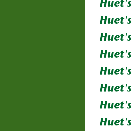
Huet's
Huet'
Huet's
Huet'
Huet's
Huet's
Huet's
Huet's