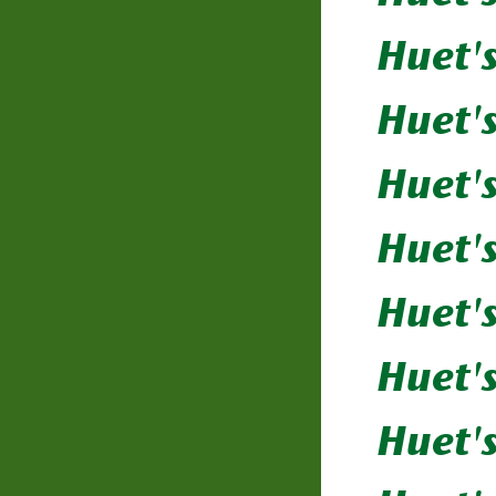
Huet's
Huet'
Huet'
Huet's
Huet's
Huet's
Huet'