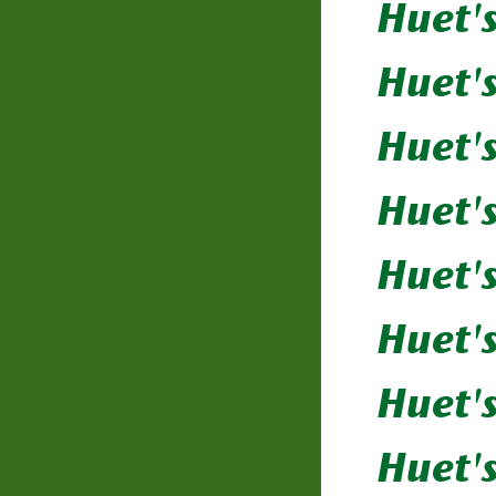
Huet'
Huet'
Huet's
Huet's
Huet's
Huet's
Huet'
Huet'