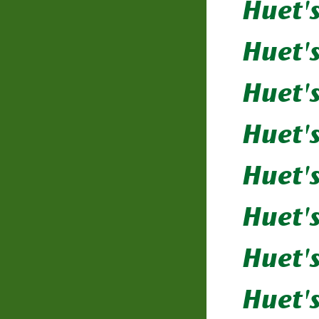
Huet's
Huet'
Huet's
Huet'
Huet'
Huet's
Huet's
Huet'