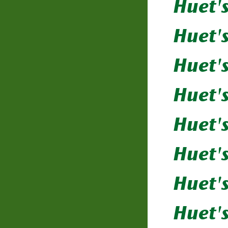
Huet'
Huet's
Huet's
Huet'
Huet'
Huet'
Huet'
Huet's