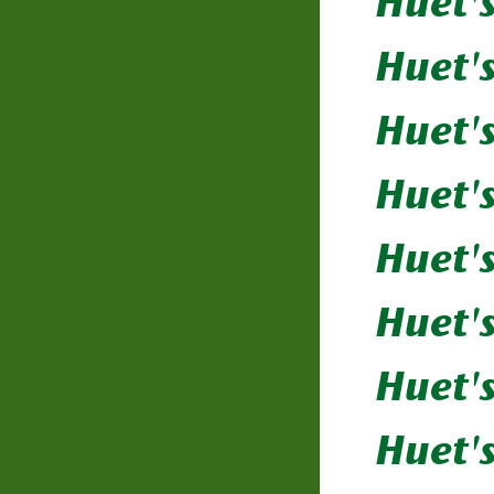
Huet's
Huet'
Huet'
Huet'
Huet'
Huet'
Huet's
Huet'