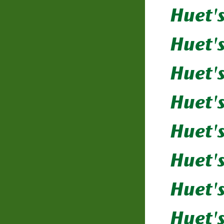
Huet'
Huet's
Huet's
Huet's
Huet's
Huet'
Huet'
Huet's