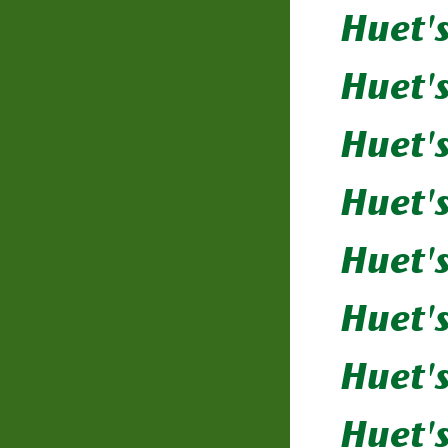
Huet'
Huet's
Huet'
Huet'
Huet'
Huet'
Huet's
Huet's