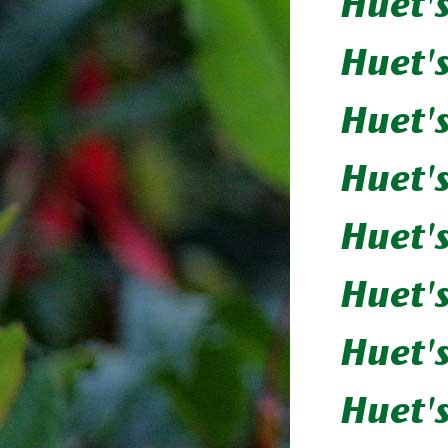
Huet'
Huet'
Huet'
Huet'
Huet's
Huet'
Huet's
Huet's