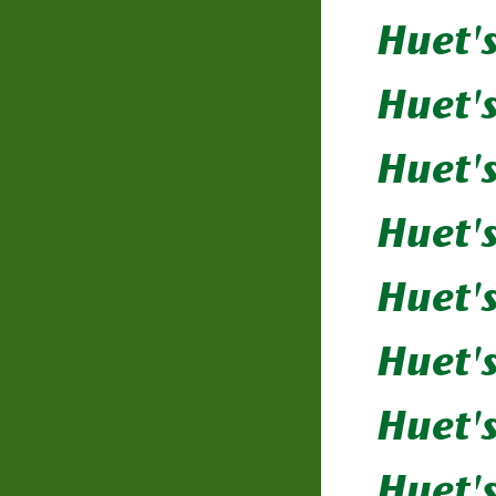
Huet'
Huet'
Huet'
Huet's
Huet's
Huet'
Huet'
Huet'