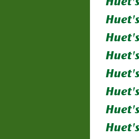
Huet's
Huet's
Huet'
Huet'
Huet'
Huet'
Huet'
Huet'