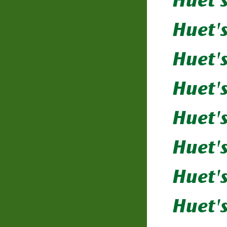
Huet'
Huet's
Huet's
Huet'
Huet'
Huet's
Huet's
Huet'