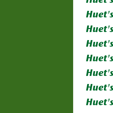
Huet's
Huet'
Huet's
Huet'
Huet'
Huet's
Huet's
Huet'