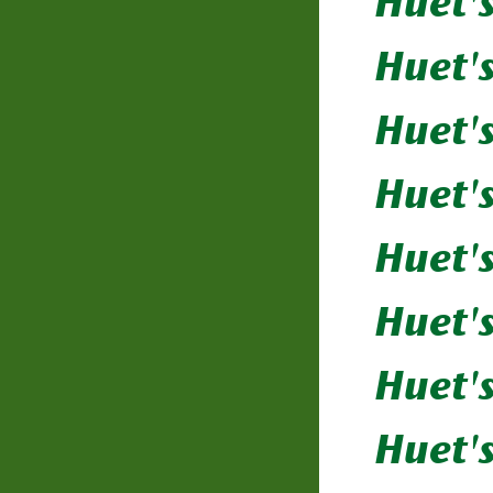
Huet's
Huet'
Huet'
Huet'
Huet'
Huet'
Huet's
Huet'