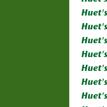
Huet's
Huet's
Huet's
Huet'
Huet's
Huet's
Huet's