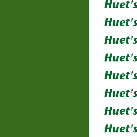
Huet's
Huet'
Huet's
Huet'
Huet'
Huet's
Huet's
Huet'