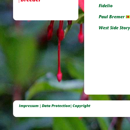
breeder
Fidelio
Paul Bremer
West Side Story
Deutsche Dahlien- Fuchsien- und Gladiolen- Gesellschaft e.V, Dahlien, Fuchsien, Gladiolen, Pelagonien, Kübelpflanzen
Impressum | Data Protection| Copyright