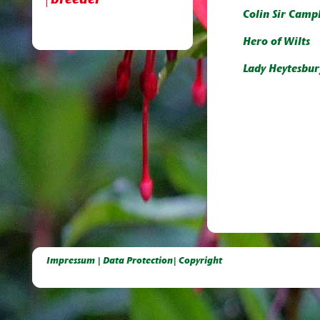
breeder
Colin Sir Camp
Hero of Wilts
Lady Heytesbur
Deutsche Dahlien- Fuchsien- und Gladiolen- Gesellschaft e.V, Dahlien, Fuchsien, Gladiolen, Pelagonien, Kübelpflanzen
Impressum | Data Protection| Copyright