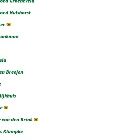
oed Groeneveld
oed Hulshorst
ee
Lankman
ela
den Breejen
e
lijkhuis
je
e van den Brink
's Klumpke