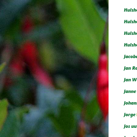
Hulsh
Hulsh
Hulsho
Hulsh
Jacob
Jan R
Jan W
Janne
Johan
Jorge
Jos uu