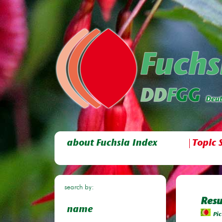
about Fuchsia Index
Topic 
search by:
Resu
name
Pic