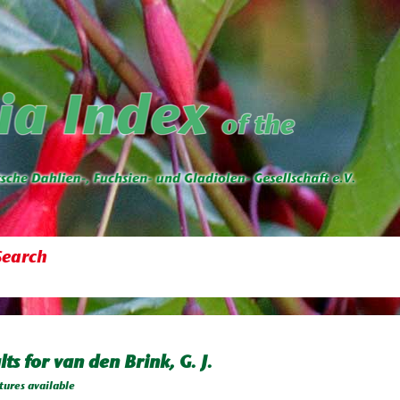
Search
lts for van den Brink, G. J.
tures available