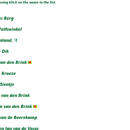
osing klick on the name in the list.
s Berg
olfswinkel
nland, 't
e Dik
van den Brink
 Kroeze
Dientje
 van den Brink
n van den Brink
van de Beerekamp
n Jan van de Vosse