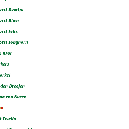
orst Beertje
orst Bloei
rst Felix
orst Longhorn
a Krol
ekers
orkel
 den Breejen
na van Buren
t Twello