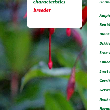
characteristics
For cho
breeder
Ampie
Bea W
Binne
Dikki
Erna 
Esmee
Evert 
Gerrit
Gerwi
Henk 
Herme