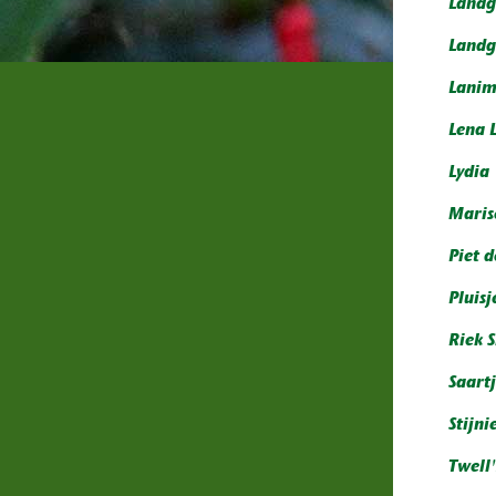
Landg
Landg
Lanim
Lena 
Lydia
Maris
Piet 
Pluisj
Riek S
Saart
Stijni
Twell